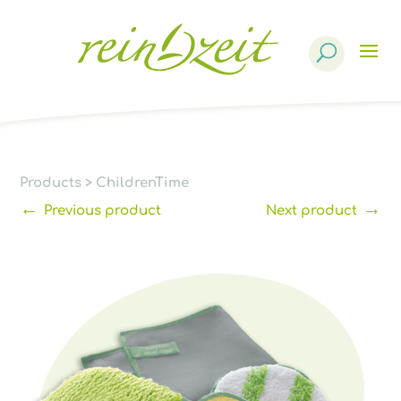
Products
search
Products
>
ChildrenTime
←
→
Previous product
Next product