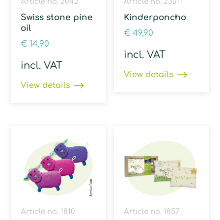
Article no. 2042
Article no. 23011
Swiss stone pine
Kinderponcho
oil
€
49,90
€
14,90
incl. VAT
incl. VAT
View details
View details
Article no. 1810
Article no. 1857