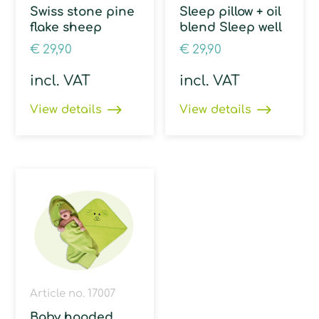
Swiss stone pine
Sleep pillow + oil
flake sheep
blend Sleep well
€
29,90
€
29,90
incl. VAT
incl. VAT
View details
View details
Article no. 17007
Baby hooded