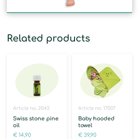
Related products
Article no. 2042
Article no. 17007
Swiss stone pine
Baby hooded
oil
towel
€
14,90
€
39,90