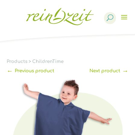
Products
search
Products
>
ChildrenTime
←
→
Previous product
Next product