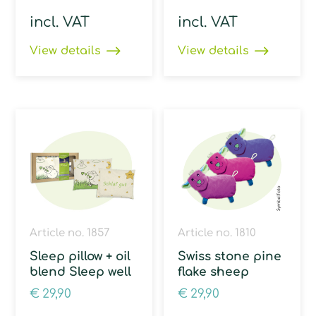
incl. VAT
incl. VAT
View details
View details
Article no. 1857
Article no. 1810
Sleep pillow + oil
Swiss stone pine
blend Sleep well
flake sheep
€
29,90
€
29,90