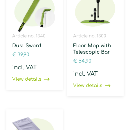
Article no. 1340
Article no. 1300
Dust Sword
Floor Mop with
Telescopic Bar
€
39,90
€
54,90
incl. VAT
incl. VAT
View details
View details