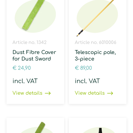
Article no. 1342
Article no. 6010006
Dust Fibre Cover
Telescopic pole,
for Dust Sword
3-piece
€
24,90
€
89,00
incl. VAT
incl. VAT
View details
View details