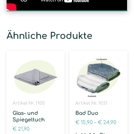
Ähnliche Produkte
Artikel Nr. 1105
Artikel Nr. 1031
Glas- und
Bad Duo
Spiegeltuch
€
15,90
–
€
24,90
€
21,90