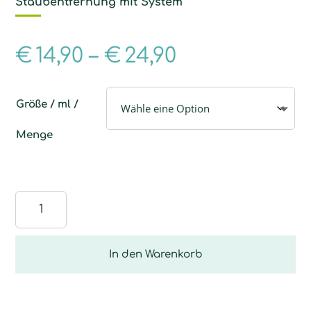
Staubentfernung mit System
€
14,90
–
€
24,90
Größe / ml /
Menge
Staub
Faser
Menge
In den Warenkorb