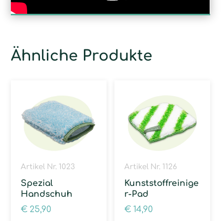
Ähnliche Produkte
Artikel Nr. 1023
Artikel Nr. 1126
Spezial
Kunststoffreinige
Handschuh
r-Pad
€
25,90
€
14,90