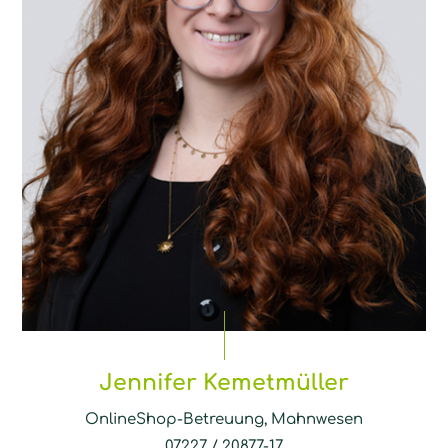
Jennifer Kemetmüller
OnlineShop-Betreuung, Mahnwesen
07227 / 20877-17