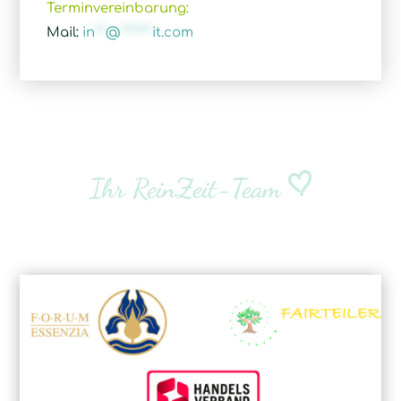
Terminvereinbarung:
Mail:
in
**
@
******
it.com
Ihr ReinZeit-Team