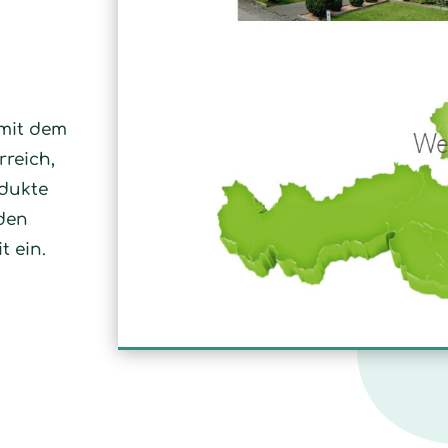
 mit dem
reich,
odukte
nden
t ein.