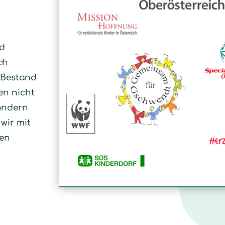
nd
ch
 Bestand
en nicht
sondern
wir mit
zen