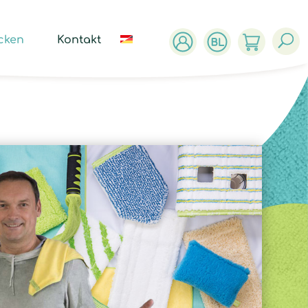
ucts
ch
cken
Kontakt