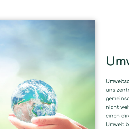
Umw
Umweltsc
uns zent
gemeinsa
nicht wei
einen dir
Umwelt b