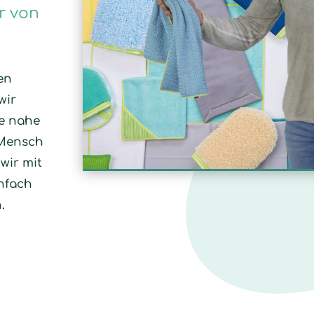
r von
en
wir
e nahe
 Mensch
wir mit
infach
.