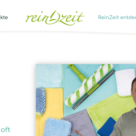
Prod
sear
kte
ReinZeit entde
 oft