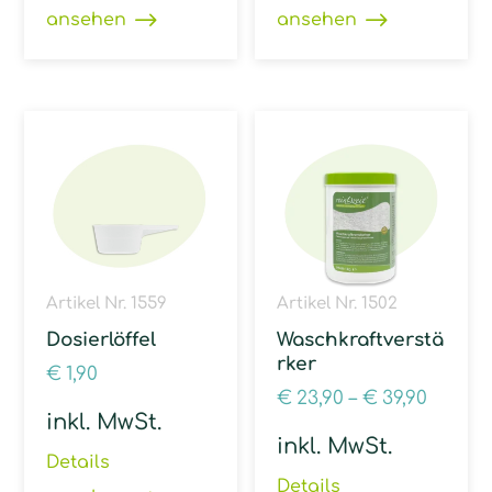
ansehen
ansehen
Artikel Nr. 1559
Artikel Nr. 1502
Dosierlöffel
Waschkraftverstä
rker
€
1,90
€
23,90
–
€
39,90
inkl. MwSt.
inkl. MwSt.
Details
Details