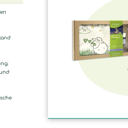
hen
land
ung:
 und
asche