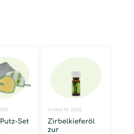
1859
Artikel Nr. 2042
 Putz-Set
Zirbelkieferöl
zur
0