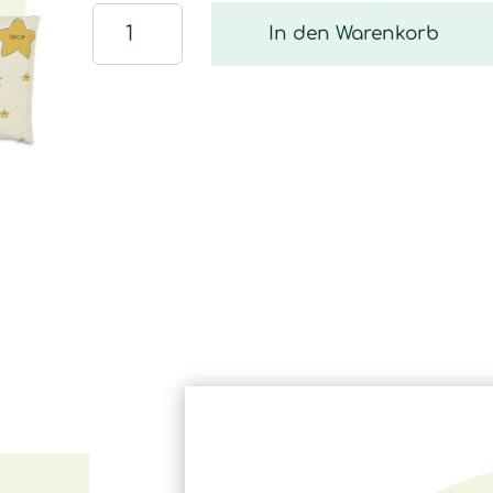
Schlafkissen-
In den Warenkorb
Set
Menge