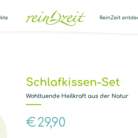
Prod
sear
kte
ReinZeit entde
Schlafkissen-Set
Wohltuende Heilkraft aus der Natur
€
29,90