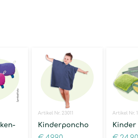
e
Artikel Nr. 23011
Artikel Nr. 
cken-
Kinderponcho
Kinder
€
49,90
€
24,9