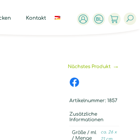
ucts
ch
cken
Kontakt
→
Nächstes Produkt
Artikelnummer:
1857
Zusätzliche
Informationen
Größe / ml
ca. 26 x
/ Menge
21 cm