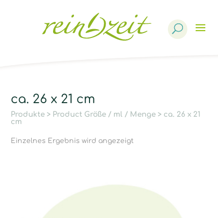
Products
search
ca. 26 x 21 cm
Produkte
> Product Größe / ml / Menge > ca. 26 x 21
cm
Einzelnes Ergebnis wird angezeigt