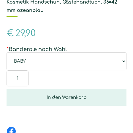
Kosmetik Handschuh, Gästehandtuch, 36×42
mm ozeanblau
€
29,90
*
Banderole nach Wahl
Geschenk-
Set
WELLNESS
Menge
In den Warenkorb