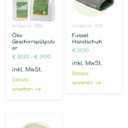
Artikel Nr. 1580
Artikel Nr. 1120
Öko
Fussel
Geschirrspülpulv
Handschuh
er
€
29,90
€
20,90
–
€
39,90
inkl. MwSt.
inkl. MwSt.
Details
Details
ansehen
ansehen