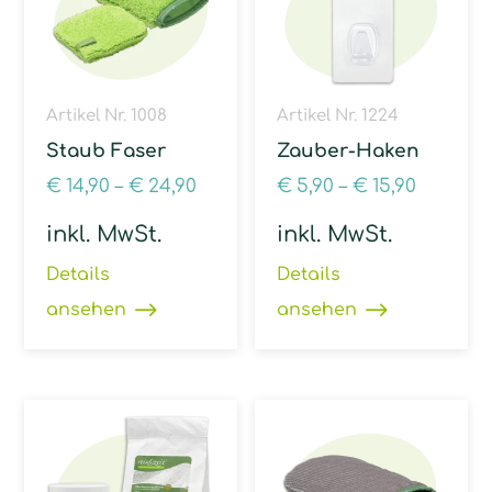
Artikel Nr. 1008
Artikel Nr. 1224
Staub Faser
Zauber-Haken
€
14,90
–
€
24,90
€
5,90
–
€
15,90
inkl. MwSt.
inkl. MwSt.
Details
Details
ansehen
ansehen