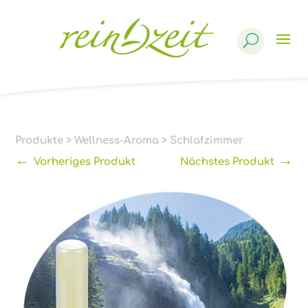
Products
search
Produkte
>
Wellness-Aroma
>
Schlafzimmer
←
→
Vorheriges Produkt
Nächstes Produkt