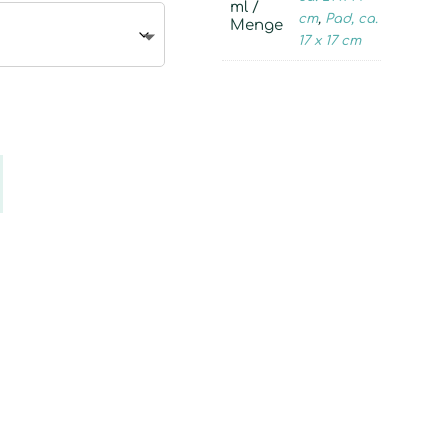
ml /
cm
,
Pad, ca.
Menge
17 x 17 cm