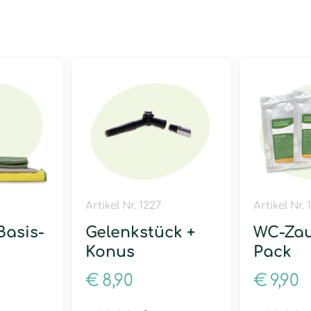
e
Artikel Nr. 1227
Artikel Nr.
Basis-
Gelenkstück +
WC-Zau
Konus
Pack
€
8,90
€
9,90