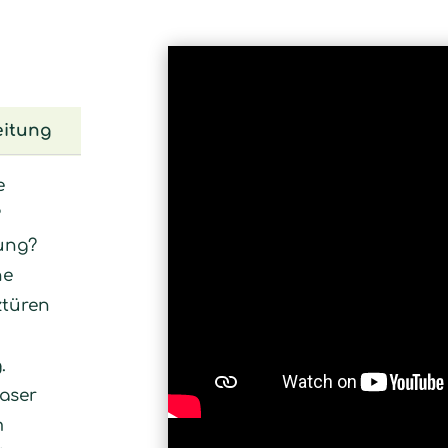
eitung
e
?
ung?
he
ztüren
.
aser
m