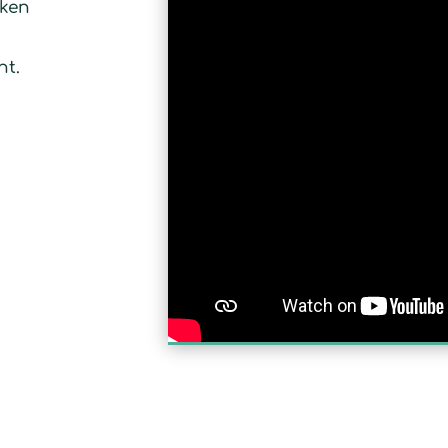
cken
ht.