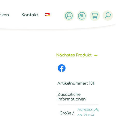
ucts
ch
cken
Kontakt
→
Nächstes Produkt
Artikelnummer:
1011
Zusätzliche
Informationen
Handschuh,
Größe /
ca. 21 x 14