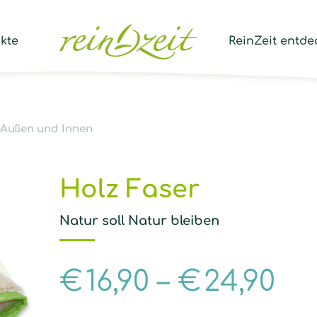
Prod
sear
kte
ReinZeit entde
 Außen und Innen
Holz Faser
Natur soll Natur bleiben
€
16,90
–
€
24,90