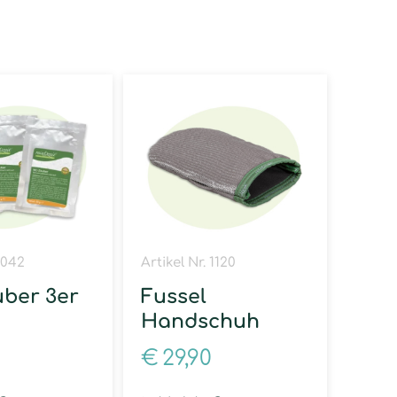
 1042
Artikel Nr. 1120
ber 3er
Fussel
Handschuh
€
29,90