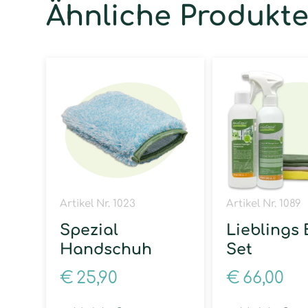
Ähnliche Produkt
Artikel Nr. 1023
Artikel Nr. 1089
Spezial
Lieblings 
Handschuh
Set
€
25,90
€
66,00