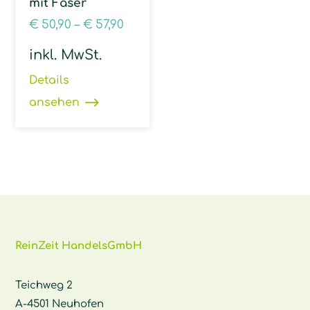
mit Faser
€
50,90
–
€
57,90
inkl. MwSt.
Details
ansehen
ReinZeit HandelsGmbH
Teichweg 2
A-4501 Neuhofen