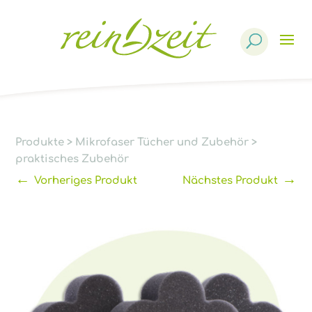
Products
search
Produkte
>
Mikrofaser Tücher und Zubehör
>
praktisches Zubehör
←
→
Vorheriges Produkt
Nächstes Produkt