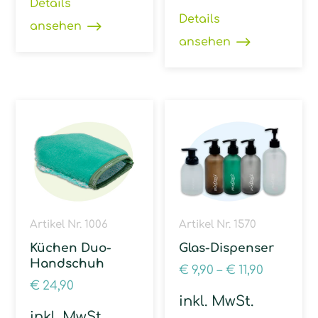
Details
Details
ansehen
ansehen
Artikel Nr. 1006
Artikel Nr. 1570
Küchen Duo-
Glas-Dispenser
Handschuh
€
9,90
–
€
11,90
€
24,90
inkl. MwSt.
inkl. MwSt.