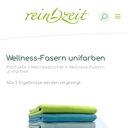
Products
search
Wellness-Fasern unifarben
Produkte
>
Wellnesstücher
> Wellness-Fasern
unifarben
Alle 2 Ergebnisse werden angezeigt