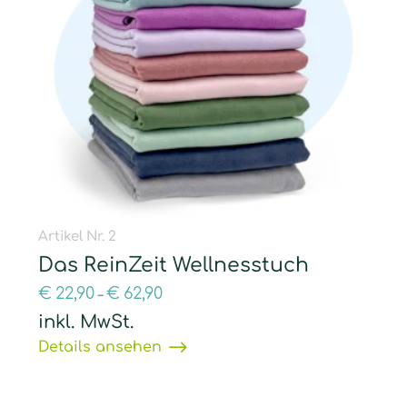
Artikel Nr. 2
Das ReinZeit Wellnesstuch
€
22,90
€
62,90
–
inkl. MwSt.
Details ansehen