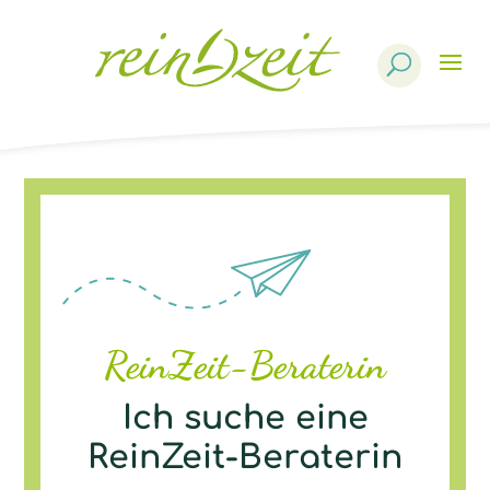
Products
search
ReinZeit-Beraterin
Ich suche eine
ReinZeit-Beraterin