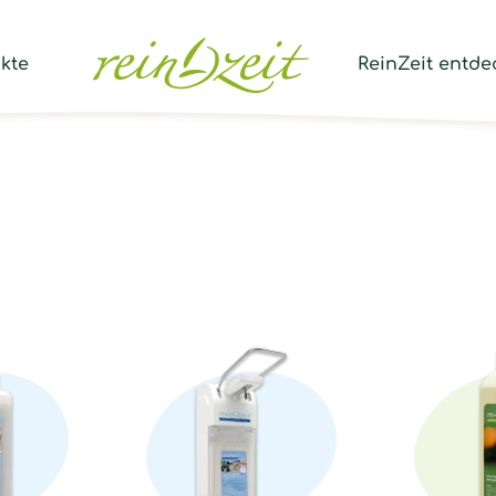
Prod
sear
kte
ReinZeit entde