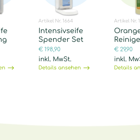
Artikel Nr. 1664
Artikel Nr. 
ife
Intensivseife
Orang
ng
Spender Set
Reinig
€
198,90
€
29,90
inkl. MwSt.
inkl. Mw
en
Details ansehen
Details a