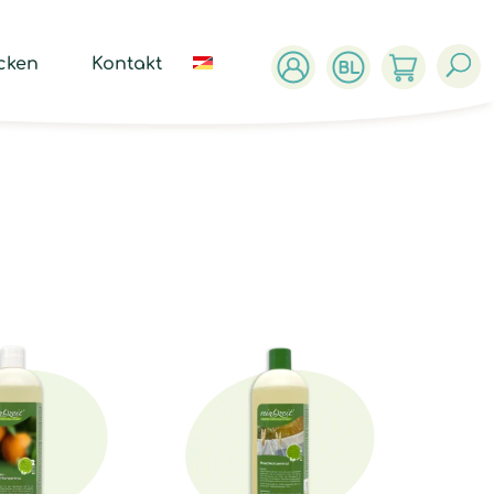
ucts
ch
cken
Kontakt