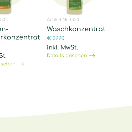
1501
Artikel Nr. 1520
en-
Waschkonzentrat
erkonzentrat
€
29,90
inkl. MwSt.
St.
Details ansehen
nsehen