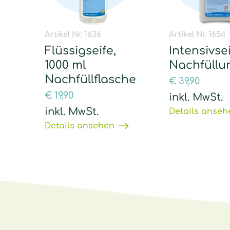
Artikel Nr. 1636
Artikel Nr. 1654
Flüssigseife,
Intensivse
1000 ml
Nachfüllu
Nachfüllflasche
€
39,90
€
19,90
inkl. MwSt.
inkl. MwSt.
Details anseh
Details ansehen