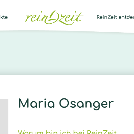
Prod
sear
kte
ReinZeit entde
Maria Osanger
Warum bin ich bei ReinZeit