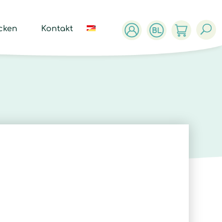
ucts
ch
cken
Kontakt